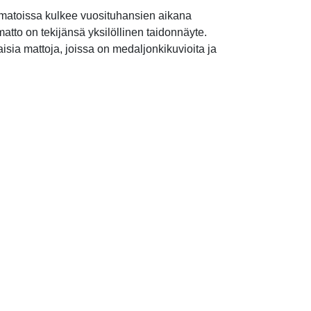
 matoissa kulkee vuosituhansien aikana
matto on tekijänsä yksilöllinen taidonnäyte.
sia mattoja, joissa on medaljonkikuvioita ja