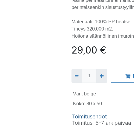
Nämä pehmeät tunnelmanluoja
perinteiseenkin sisustustyylii
Materiaali: 100% PP heatset
Tiheys 320.000 m2.
Hoitona säännöllinen imuroint
29,00
€
Väri
:
beige
Koko
:
80 x 50
T
oimitusehdot
Toimitus: 5-7 arkipäivää