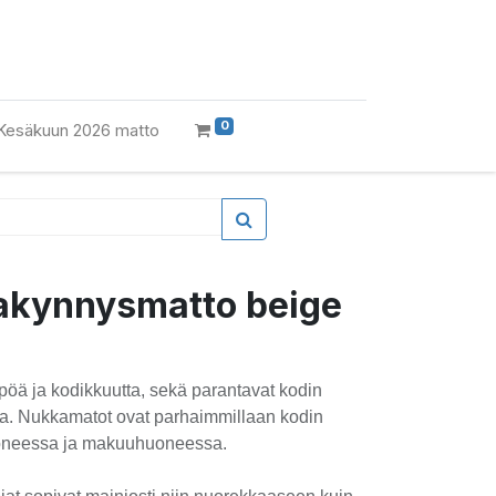
0
Kesäkuun 2026 matto
kakynnysmatto beige
pöä ja kodikkuutta, sekä parantavat kodin
ua. Nukkamatot ovat parhaimmillaan kodin
huoneessa ja makuuhuoneessa.