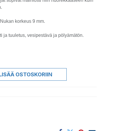
t sopivat mainiosti niin nuorekkaaseen kuin
n.
. Nukan korkeus 9 mm.
i ja tuuletus, vesipestävä ja pölyämätön.
LISÄÄ OSTOSKORIIN