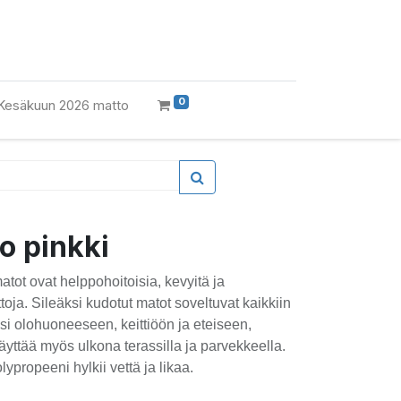
0
Kesäkuun 2026 matto
o pinkki
ot ovat helppohoitoisia, kevyitä ja
oja. Sileäksi kudotut matot soveltuvat kaikkiin
ksi olohuoneeseen, keittiöön ja eteiseen,
yttää myös ulkona terassilla ja parvekkeella.
ypropeeni hylkii vettä ja likaa.