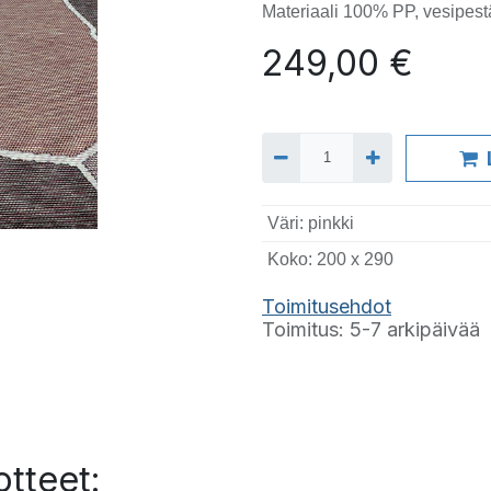
Materiaali 100% PP, vesipest
249,00
€
Väri
:
pinkki
Koko
:
200 x 290
T
oimitusehdot
Toimitus: 5-7 arkipäivää
tteet: