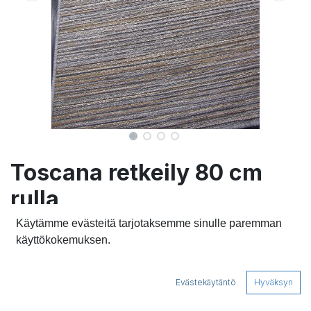
Toscana retkeily 80 cm
rulla
Käytämme evästeitä tarjotaksemme sinulle paremman
Kohopintainen ja eläväkuvioinen polypropeenimatto.
käyttökokemuksen.
Helppohoitoinen, kevyt ja pölyämätön. Soveltuu myös
ulkokäyttöön.
Materiaali 100% PP, vesipestävä. Synteettinen
Evästekäytäntö
Hyväksyn
liukuestepohja.