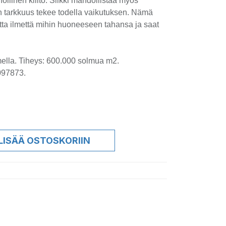
ollinen kiilto. Silkki mahdollistaa myös
yön tarkkuus tekee todella vaikutuksen. Nämä
tta ilmettä mihin huoneeseen tahansa ja saat
oimella. Tiheys: 600.000 solmua m2.
097873.
LISÄÄ OSTOSKORIIN