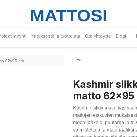
 projektimyynti
Yrityksestä ja tuotteista
Ota yhteyttä
Blogi
atto 62x95 cm
Kashmir silkk
matto 62x95
Kashmir silkki matot käsinsol
mattojen esikuvien mukaisesti
medaljonkeja, puutarha ja tois
valmistettuja ja materiaaliksi 