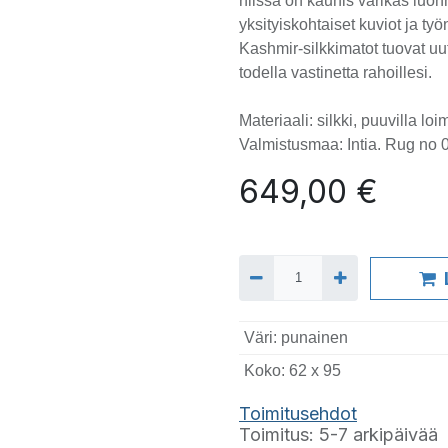
niissä on kaunis värikäs luonn
yksityiskohtaiset kuviot ja t
Kashmir-silkkimatot tuovat uu
todella vastinetta rahoillesi.
Materiaali: silkki, puuvilla l
Valmistusmaa: Intia. Rug no 
649,00
€
Väri
:
punainen
Koko
:
62 x 95
T
oimitusehdot
Toimitus: 5-7 arkipäivää