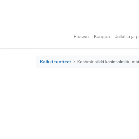
Etusivu
Kauppa
Julkitila ja
Kaikki tuotteet
Kashmir silkki käsinsolmittu m