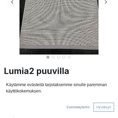
Lumia2 puuvilla
vaaleanharmaa-valkoinen
Käytämme evästeitä tarjotaksemme sinulle paremman
paperinaru
käyttökokemuksen.
Lumia2 on vähäeleinen ja eleganssi matto, joka
Evästekäytäntö
Hyväksyn
valmistetaan kokonaan Suomessa. Se soveltuu
monipuolisesti eri tiloihin, kuten lastenhuoneeseen,