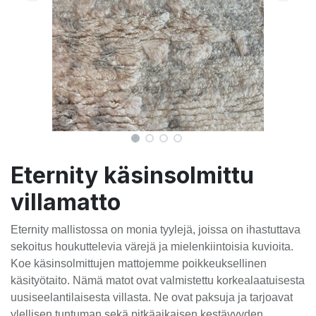
Eternity käsinsolmittu
villamatto
Eternity mallistossa on monia tyylejä, joissa on ihastuttava
sekoitus houkuttelevia värejä ja mielenkiintoisia kuvioita.
Koe käsinsolmittujen mattojemme poikkeuksellinen
käsityötaito. Nämä matot ovat valmistettu korkealaatuisesta
uusiseelantilaisesta villasta. Ne ovat paksuja ja tarjoavat
ylellisen tuntuman sekä pitkäaikaisen kestävyyden.