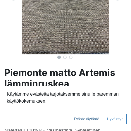
Piemonte matto Artemis
lämminruskea
Käytämme evästeitä tarjotaksemme sinulle paremman
Sileäpintainen ja eläväkuvioinen polypropeenimatto.
käyttökokemuksen.
Helppohoitoinen, kevyt ja pölyämätön. Kaunis ja lämmin
ruskeanbeige sävy hillityllä pohjakuviolla.
Soveltuu myös ulkokäyttöön.
Evästekäytäntö
Hyväksyn
Materiaali 100% PP, vesipestävä. Synteettinen