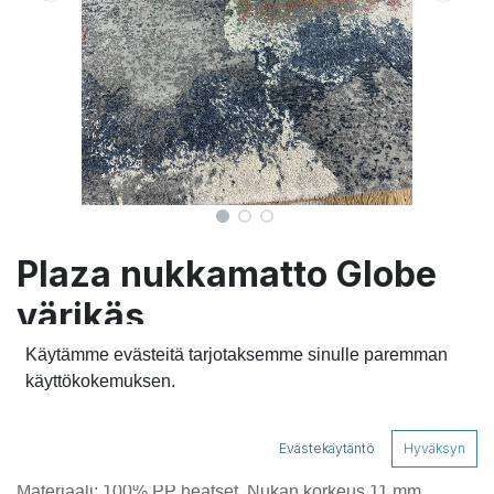
Plaza nukkamatto Globe
värikäs
Käytämme evästeitä tarjotaksemme sinulle paremman
Pehmoinen ja lyhytnukkainen matto tuntuu ihanalta jalan
käyttökokemuksen.
alla. Materiaali on helppohoitoista ja pölyämätöntä
polypropeenia. Modernilla kuvioinnilla luodaan
näyttävyyttä sisustukseen.
Evästekäytäntö
Hyväksyn
Materiaali: 100% PP heatset. Nukan korkeus 11 mm.