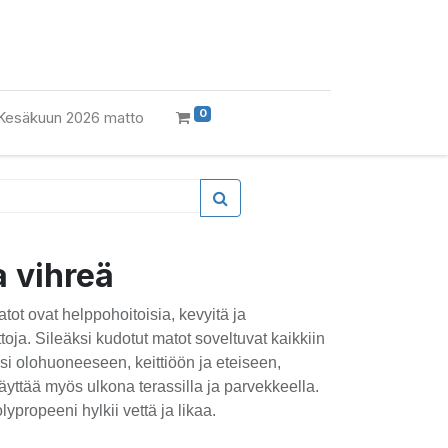
0
Kesäkuun 2026 matto
a vihreä
tot ovat helppohoitoisia, kevyitä ja
oja. Sileäksi kudotut matot soveltuvat kaikkiin
ksi olohuoneeseen, keittiöön ja eteiseen,
yttää myös ulkona terassilla ja parvekkeella.
ypropeeni hylkii vettä ja likaa.