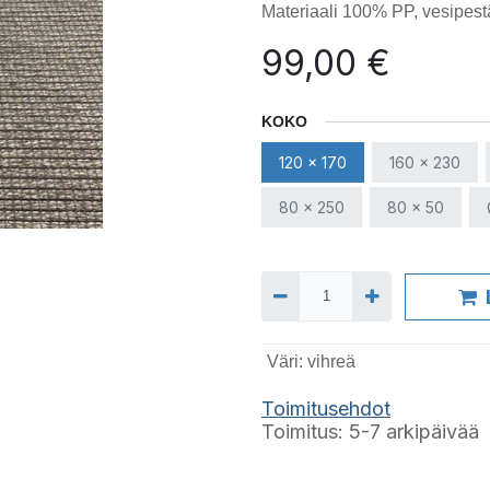
Materiaali 100% PP, vesipest
99,00
€
KOKO
120 x 170
160 x 230
80 x 250
80 x 50
Väri
:
vihreä
T
oimitusehdot
Toimitus: 5-7 arkipäivää