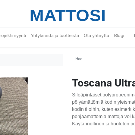
 projektimyynti
Yrityksestä ja tuotteista
Ota yhteyttä
Blogi
Toscana Ultr
Sileäpintaiset polypropeenima
pölyämättömiä kodin yleismatt
kodin tiloihin, kuten esimerki
pohjaamattomia mattoja voi kä
Käytännöllinen ja huoleton pol