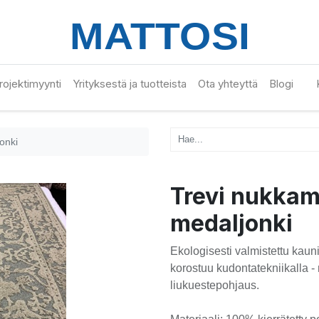
 projektimyynti
Yrityksestä ja tuotteista
Ota yhteyttä
Blogi
onki
Trevi nukkam
medaljonki
Ekologisesti valmistettu kaun
korostuu kudontatekniikalla - 
liukuestepohjaus.