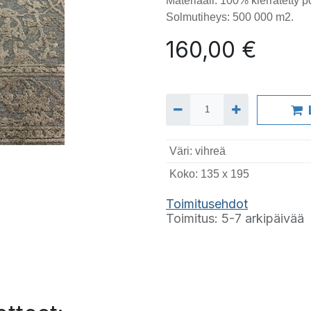
Materiaali: 100% kierrätetty 
Solmutiheys: 500 000 m2.
160,00
€
Väri
:
vihreä
Koko
:
135 x 195
T
oimitusehdot
Toimitus: 5-7 arkipäivää